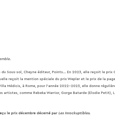
semble.
ns du Sous-sol, Cheyne éditeur, Points… En 2023, elle reçoit le pri
e reçoit la mention spéciale du prix Wepler et le prix de la page 1
a Villa Médicis, à Rome, pour l’année 2022-2023, elle donne réguli
s artistes, comme Rebeka Warrior, Gorge Batarde (Elodie Petit), L
 reçu le prix décembre décerné par
Les Inrockuptibles
.