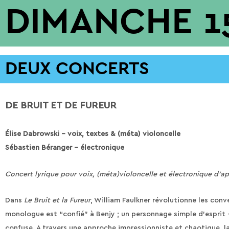
DIMANCHE 15
DEUX CONCERTS
DE BRUIT ET DE FUREUR
Élise Dabrowski – voix, textes & (méta) violoncelle
Sébastien Béranger – électronique
Concert lyrique pour voix, (méta)violoncelle et électronique d’a
Dans
Le Bruit et la Fureur
, William Faulkner révolutionne les con
monologue est “confié” à Benjy ; un personnage simple d’esprit 
confuse. A travers une approche impressionniste et chaotique, la