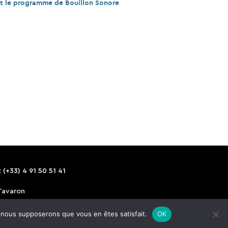
out le programme de Bouillon Sonore
 (+33) 4 91 50 51 41
Tavaron
e, nous supposerons que vous en êtes satisfait.
OK