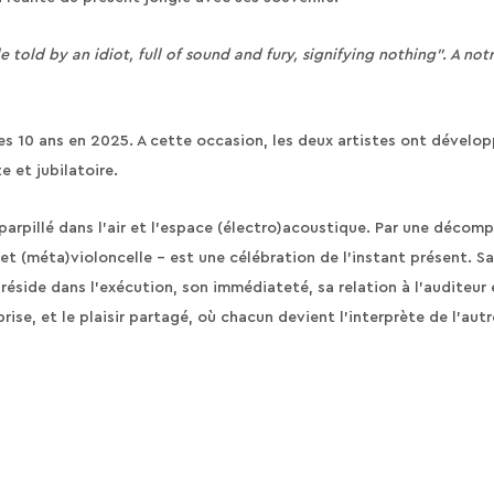
e told by an idiot, full of sound and fury, signifying nothing”. A no
es 10 ans en 2025. A cette occasion, les deux artistes ont dévelo
 et jubilatoire.
parpillé dans l’air et l’espace (électro)acoustique. Par une décomp
e et (méta)violoncelle – est une célébration de l’instant présent. S
side dans l’exécution, son immédiateté, sa relation à l’auditeur 
rise, et le plaisir partagé, où chacun devient l’interprète de l’autr