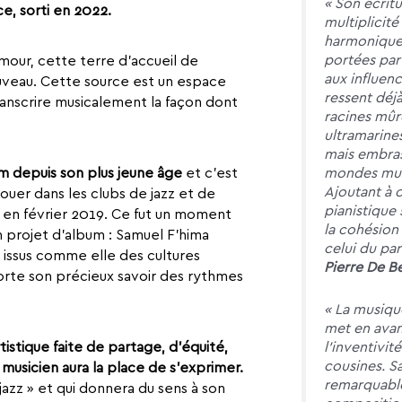
« Son écritu
ce, sorti en 2022.
multiplicité
harmonique
portées par
our, cette terre d’accueil de
aux influenc
ouveau. Cette source est un espace
ressent déj
anscrire musicalement la façon dont
racines mûr
ultramarines
mais embras
mondes musi
am depuis son plus jeune âge
et c’est
Ajoutant à c
jouer dans les clubs de jazz et de
pianistique 
 en février 2019. Ce fut un moment
la cohésio
on projet d’album : Samuel F’hima
celui du pa
x issus comme elle des cultures
Pierre De 
pporte son précieux savoir des rythmes
« La musiqu
met en avant
istique faite de partage, d’équité,
l’inventivit
cousines. Sa
musicien aura la place de s’exprimer.
remarquable
azz » et qui donnera du sens à son