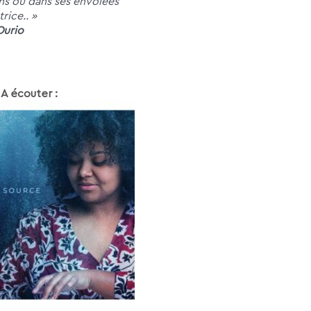
s ou dans ses envolées
rice.. »
Ourio
A écouter :