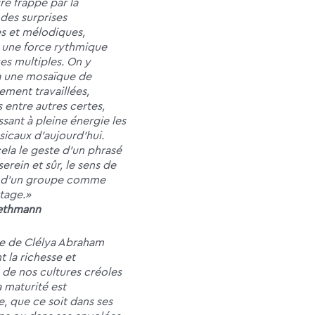
re frappe par la
 des surprises
s et mélodiques,
 une force rythmique
es multiples. On y
à une mosaïque de
ement travaillées,
 entre autres certes,
sant à pleine énergie les
caux d’aujourd’hui.
ela le geste d’un phrasé
serein et sûr, le sens de
n d’un groupe comme
rtage.»
Bethmann
e de Clélya Abraham
 la richesse et
é de nos cultures créoles
 maturité est
, que ce soit dans ses