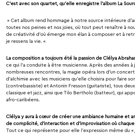
C’
est avec son quartet, qu’elle enregistre l’album La Sour
» Cet album rend hommage à notre source intérieure d’am
toutes nos peines et nos joies, où tout peut renaître à n
de créativité d’où émerge mon élan à composer et à retr
je ressens la vie. «
La composition a toujours été la passion de Clélya Abrah
ce qui l’a conduite à être musicienne. Après des années à 
nombreuses rencontres, la magie opéra lors d’un concert
d’alchimie avec les musiciens qu’elle choisira pour faire s
(contrebassiste) et Antonin Fresson (guitariste), tous deu
classique et jazz, ainsi que Tilo Bertholo (batteur), qui a
afro-caribéens.
Clélya y aura à cœur de créer une ambiance humaine et art
de complicité, d’interaction et d’improvisation où chaque 
Tout ce qui représente pour elle l’expression même du « j