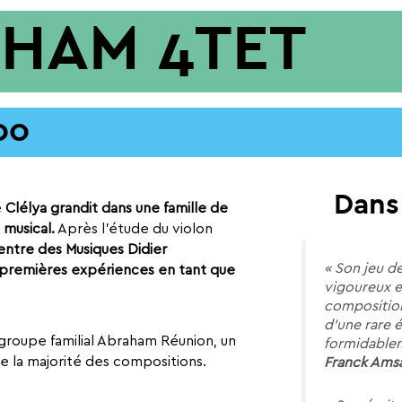
AHAM 4TET
00
Dans
e
Clélya grandit dans une famille de
 musical.
Après l’étude du violon
entre des Musiques Didier
« Son jeu de
es premières expériences en tant que
vigoureux es
compositio
d’une rare 
e groupe familial Abraham Réunion, un
formidablem
e la majorité des compositions.
Franck Ams