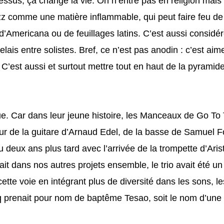
ssus, ça change la vie. On n’entre pas en religion mais 
zz comme une matière inflammable, qui peut faire feu de
s d’Americana ou de feuillages latins. C’est aussi consid
s entre solistes. Bref, ce n’est pas anodin : c’est aime
C’est aussi et surtout mettre tout en haut de la pyramid
que. Car dans leur jeune histoire, les Manceaux de Go To
ur de la guitare d’Arnaud Edel, de la basse de Samuel Fo
deux ans plus tard avec l’arrivée de la trompette d’Ari
ait dans nos autres projets ensemble, le trio avait été un
cette voie en intégrant plus de diversité dans les sons, 
nq prenait pour nom de baptême Tesao, soit le nom d’une 