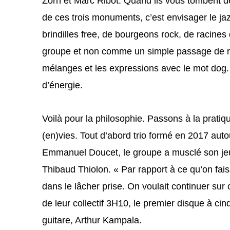
Zorn et Marc Ribot. Quand ils vous tombent de
de ces trois monuments, c’est envisager le ja
brindilles free, de bourgeons rock, de racine
groupe et non comme un simple passage de relai
mélanges et les expressions avec le mot dog. 
d’énergie.
Voilà pour la philosophie. Passons à la prati
(en)vies. Tout d’abord trio formé en 2017 auto
Emmanuel Doucet, le groupe a musclé son jeu 
Thibaud Thiolon. « Par rapport à ce qu’on fais
dans le lâcher prise. On voulait continuer sur 
de leur collectif 3H10, le premier disque à ci
guitare, Arthur Kampala.