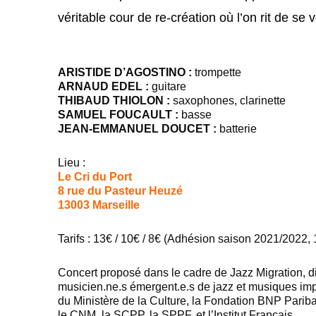
véritable cour de re-création où l’on rit de se vo
ARISTIDE D’AGOSTINO :
trompette
ARNAUD EDEL :
guitare
THIBAUD THIOLON :
saxophones, clarinette
SAMUEL FOUCAULT :
basse
JEAN-EMMANUEL DOUCET :
batterie
Lieu :
Le Cri du Port
8 rue du Pasteur Heuzé
13003 Marseille
Tarifs : 13€ / 10€ / 8€ (Adhésion saison 2021/2022, 
Concert proposé dans le cadre de Jazz Migration, 
musicien.ne.s émergent.e.s de
jazz et musiques imp
du Ministère de la Culture, la Fondation BNP Pariba
le CNM, la SCPP, la SPPF, et l’Institut Français.