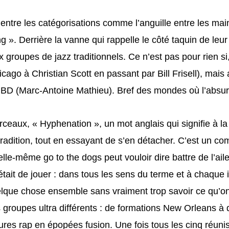
ntre les catégorisations comme l’anguille entre les mai
g ». Derrière la vanne qui rappelle le côté taquin de leur
x groupes de jazz traditionnels. Ce n’est pas pour rien s
ago à Christian Scott en passant par Bill Frisell), mais 
 BD (Marc-Antoine Mathieu). Bref des mondes où l’absur
rceaux, « Hyphenation », un mot anglais qui signifie à la 
 tradition, tout en essayant de s’en détacher. C’est un
le-même go to the dogs peut vouloir dire battre de l’aile, a
était de jouer : dans tous les sens du terme et à chaque i
elque chose ensemble sans vraiment trop savoir ce qu’on a
roupes ultra différents : de formations New Orleans à de
res rap en épopées fusion. Une fois tous les cinq réunis,