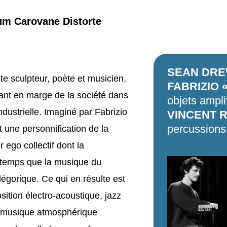
bum Carovane Distorte
SEAN DR
ste sculpteur, poète et musicien,
FABRIZIO 
ant en marge de la société dans
objets ampli
ndustrielle. Imaginé par Fabrizio
VINCENT 
percussion
t une personnification de la
r ego collectif dont la
e temps que la musique du
légorique. Ce qui en résulte est
sition électro-acoustique, jazz
e musique atmosphérique