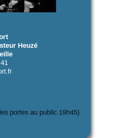
ort
asteur Heuzé
ille
 41
t.fr
des portes au public 19h45)