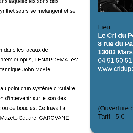
ns laquelle les sons des
 synthétiseurs se mélangent et se
Lieu :
Le Cri du P
8 rue du P
on dans les locaux de
13003 Marse
ur premier opus, FENAPOEMA, est
04 91 50 51
www.cridupor
britannique John McKie.
 au point d’un système circulaire
 d’intervenir sur le son des
(Ouverture 
s ou de boucles. Ce travail a
Tarif : 5 €
bel Mazeto Square, CAROVANE