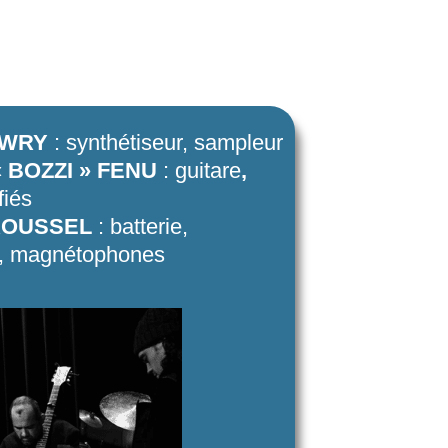
EWRY
: synthétiseur,
sampleur
« BOZZI » FENU
: guitare
,
fiés
ROUSSEL
: batterie,
s, magnétophones