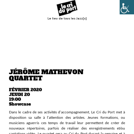
Le lieu de tous les Jazz[s]
Menu
JÉRÔME MATHEVON
QUARTET
FÉVRIER 2020
JEUDI 20
19:00
Showcase
Dans le cadre de ses activités d’accompagnement, Le Cri du Port met à
disposition sa salle à l’attention des artistes. Jeunes formations, ou
musiciens aguerris ces temps de travail leur permettent de créer de
nouveaux répertoires, parfois de réaliser des enregistrements et/ou
captations vidéo. Le quartet sera au Cri du Port durant la semaine et à