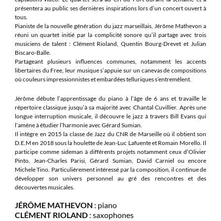
présentera au public ses dernières inspirations lors d’un concert ouvert à
tous.
Pianiste de la nouvelle génération du jazz marseillais, Jérôme Mathevon a
réuni un quartet initié par la complicité sonore qu’il partage avec trois
musiciens de talent : Clément Rioland, Quentin Bourg-Drevet et Julian
Biscaro-Balle.
Partageant plusieurs influences communes, notamment les accents
libertaires du Free, leur musique s’appuie sur un canevas de compositions
où couleurs impressionnistes et embardées telluriques s’entremêlent.
Jérôme débute l’apprentissage du piano à l’âge de 6 ans et travaille le
répertoire classique jusqu’à sa majorité avec Chantal Cuvillier. Après une
longue interruption musicale, il découvre le jazz à travers Bill Evans qui
l’amène à étudier l’harmonie avec Gérard Sumian.
Il intègre en 2015 la classe de Jazz du CNR de Marseille où il obtient son
D.E.M en 2018 sous la houlette de Jean-Luc Lafuente et Romain Morello. Il
participe comme sideman à différents projets notamment ceux d’Olivier
Pinto, Jean-Charles Parisi, Gérard Sumian, David Carniel ou encore
Michele Tino. Particulièrement intéressé par la composition, il continue de
développer son univers personnel au gré des rencontres et des
découvertes musicales.
JÉRÔME MATHEVON
: piano
CLÉMENT RIOLAND
: saxophones