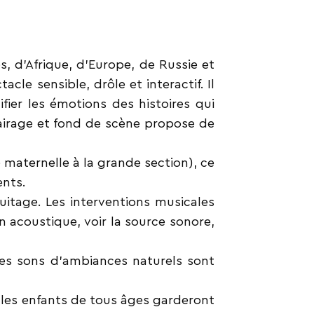
es,
d’Afrique, d’Europe, de Russie et
cle sensible, drôle et interactif. Il
fier les émotions des histoires qui
airage et
fond de scène propose de
e
maternelle à la grande section), ce
ents.
ruitage.
Les interventions musicales
n acoustique, voir la source sonore,
es sons d’ambiances naturels sont
 les
enfants de tous âges garderont