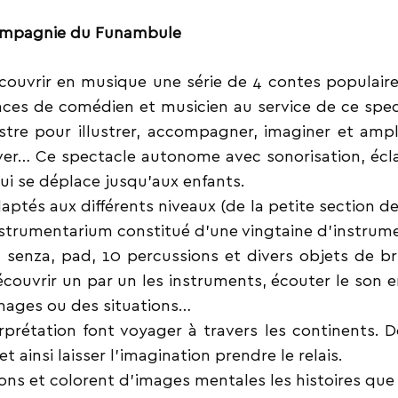
Compagnie du Funambule
écouvrir en musique une série de 4 contes populair
ences de comédien et
musicien au service de ce specta
stre pour illustrer, accompagner, imaginer et ampli
rêver… Ce spectacle autonome avec sonorisation, écl
qui se déplace jusqu’aux enfants.
aptés aux différents niveaux (de la petite section d
nstrumentarium constitué
d’une vingtaine d’instrum
, senza, pad, 10 percussions et divers objets de b
couvrir un par un les
instruments, écouter le son e
nages ou des situations…
erprétation font voyager à travers les continents.
D
t ainsi laisser
l’imagination prendre le relais.
ons et colorent d’images mentales les histoires que