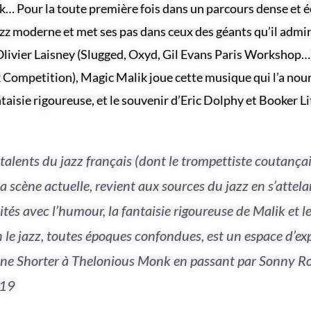
nk…
Pour la toute première fois dans un parcours dense et é
 jazz moderne et met ses pas dans ceux des géants qu’il admir
Olivier
Laisney (Slugged, Oxyd, Gil Evans Paris Workshop…) 
Competition), Magic Malik joue cette musique qui l’a nourri 
taisie rigoureuse, et le souvenir d’Eric Dolphy et Booker Lit
alents du jazz français (dont le trompettiste coutançai
 la scène actuelle, revient aux sources du jazz en s’attel
tés avec l’humour, la fantaisie rigoureuse de Malik et le
e jazz, toutes époques confondues, est un espace d’expr
 Shorter à Thelonious Monk en passant par Sonny Roll
019